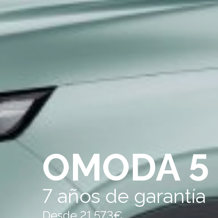
OMODA 5
7 años de garantía
Desde 21.573€