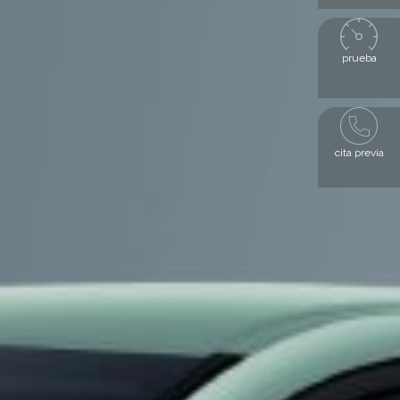
prueba
cita previa